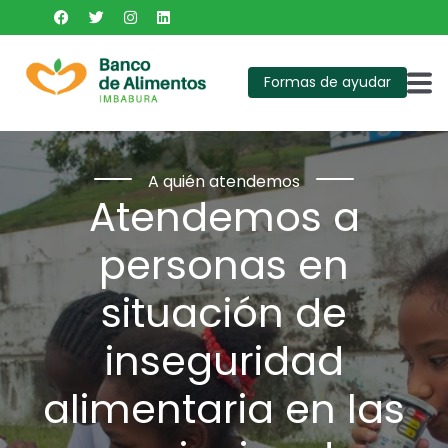
Formas de ayudar
Cómo lo hacemos
Todos pueden
sumar
Existen varias formas de sumarte al cambio, desde
cualquier lugar
Learn more